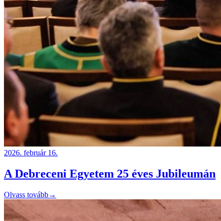
2026. február 16.
A Debreceni Egyetem 25 éves Jubileumán
Olvass tovább
→