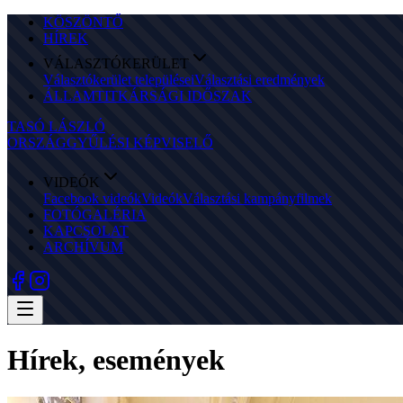
KÖSZÖNTŐ
HÍREK
VÁLASZTÓKERÜLET
Választókerület települései
Választási eredmények
ÁLLAMTITKÁRSÁGI IDŐSZAK
TASÓ LÁSZLÓ
ORSZÁGGYŰLÉSI KÉPVISELŐ
VIDEÓK
Facebook videók
Videók
Választási kampányfilmek
FOTÓGALÉRIA
KAPCSOLAT
ARCHÍVUM
Hírek, események