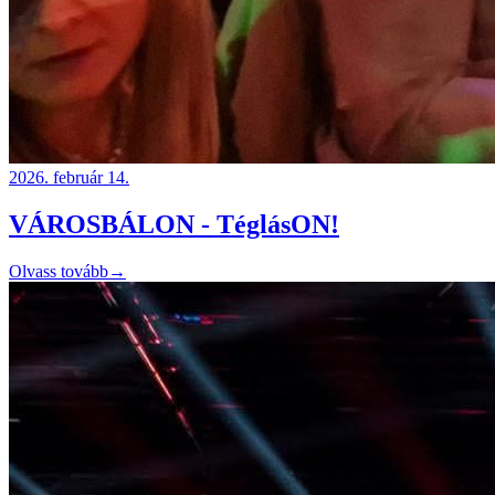
2026. február 14.
VÁROSBÁLON - TéglásON!
Olvass tovább
→