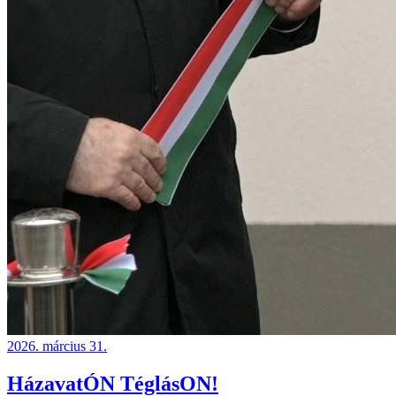
2026. március 31.
HázavatÓN TéglásON!