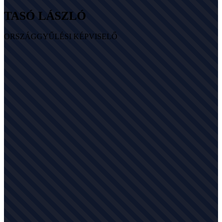
TASÓ LÁSZLÓ
ORSZÁGGYŰLÉSI KÉPVISELŐ