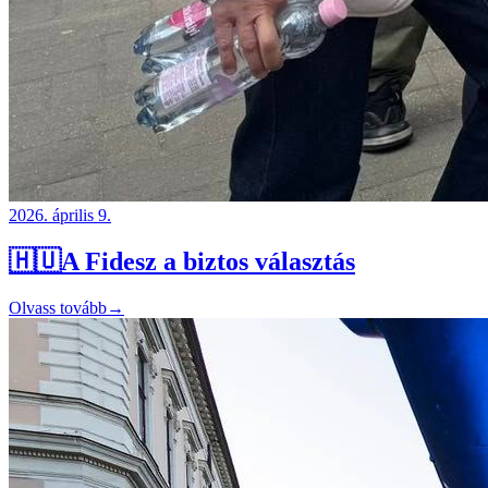
2026. április 9.
🇭🇺A Fidesz a biztos választás
Olvass tovább
→