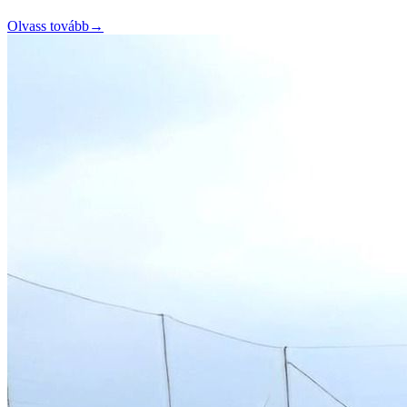
Olvass tovább
→