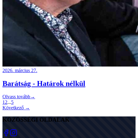
2026. március 27.
Barátság - Határok nélkül
Olvass tovább
→
1
2
...
5
Következő →
KÖZÖSSÉGI OLDALAK