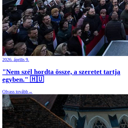
2026. április 9.
"Nem szél hordta össze, a szeretet tartja
egyben." 🇭🇺
Olvass tovább
→