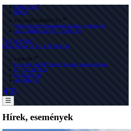
KÖSZÖNTŐ
HÍREK
VÁLASZTÓKERÜLET
Választókerület települései
Választási eredmények
ÁLLAMTITKÁRSÁGI IDŐSZAK
TASÓ LÁSZLÓ
ORSZÁGGYŰLÉSI KÉPVISELŐ
VIDEÓK
Facebook videók
Videók
Választási kampányfilmek
FOTÓGALÉRIA
KAPCSOLAT
ARCHÍVUM
Hírek, események