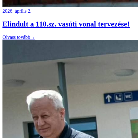
2026. április 2.
Elindult a 110.sz. vasúti vonal tervezése!
Olvass tovább
→