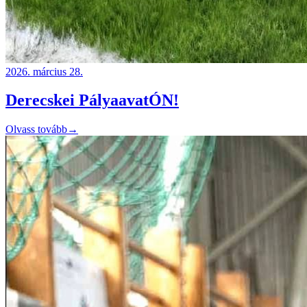
2026. március 28.
Derecskei PályaavatÓN!
Olvass tovább
→