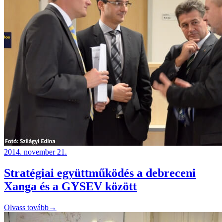
2014. november 21.
Stratégiai együttműködés a debreceni
Xanga és a GYSEV között
Olvass tovább
→