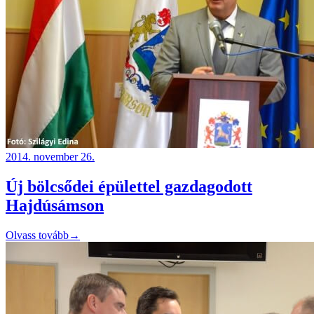
2014. november 26.
Új bölcsődei épülettel gazdagodott
Hajdúsámson
Olvass tovább
→