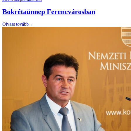
Bokrétaünnep Ferencvárosban
Olvass tovább
→