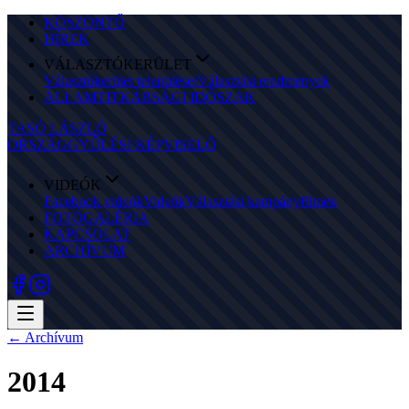
KÖSZÖNTŐ
HÍREK
VÁLASZTÓKERÜLET
Választókerület települései
Választási eredmények
ÁLLAMTITKÁRSÁGI IDŐSZAK
TASÓ LÁSZLÓ
ORSZÁGGYŰLÉSI KÉPVISELŐ
VIDEÓK
Facebook videók
Videók
Választási kampányfilmek
FOTÓGALÉRIA
KAPCSOLAT
ARCHÍVUM
← Archívum
2014