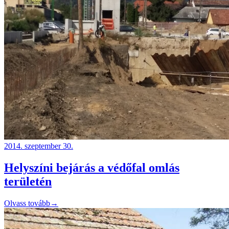
2014. szeptember 30.
Helyszíni bejárás a védőfal omlás
területén
Olvass tovább
→