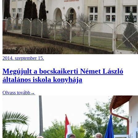
2014. szeptember 15.
Megújult a bocskaikerti Német László
általános iskola konyhája
Olvass tovább
→