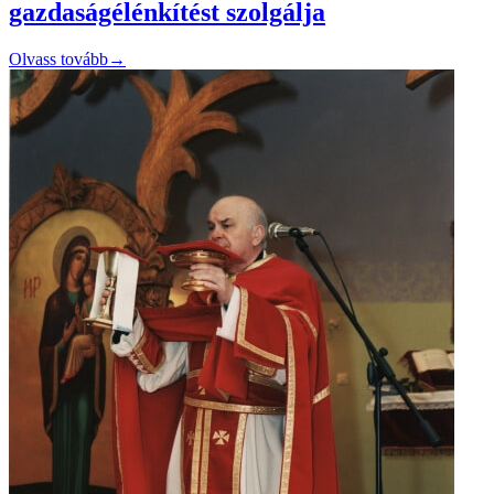
gazdaságélénkítést szolgálja
Olvass tovább
→