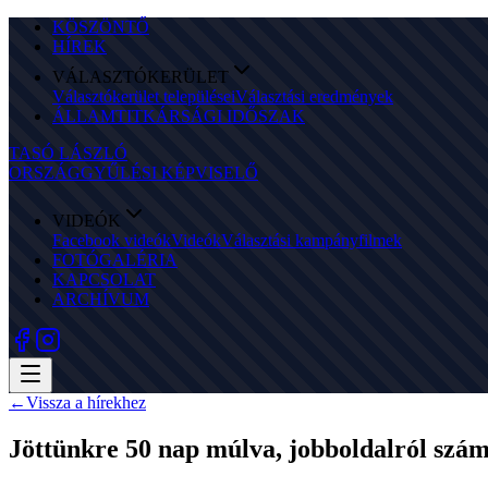
KÖSZÖNTŐ
HÍREK
VÁLASZTÓKERÜLET
Választókerület települései
Választási eredmények
ÁLLAMTITKÁRSÁGI IDŐSZAK
TASÓ LÁSZLÓ
ORSZÁGGYŰLÉSI KÉPVISELŐ
VIDEÓK
Facebook videók
Videók
Választási kampányfilmek
FOTÓGALÉRIA
KAPCSOLAT
ARCHÍVUM
←
Vissza a hírekhez
Jöttünkre 50 nap múlva, jobboldalról szám