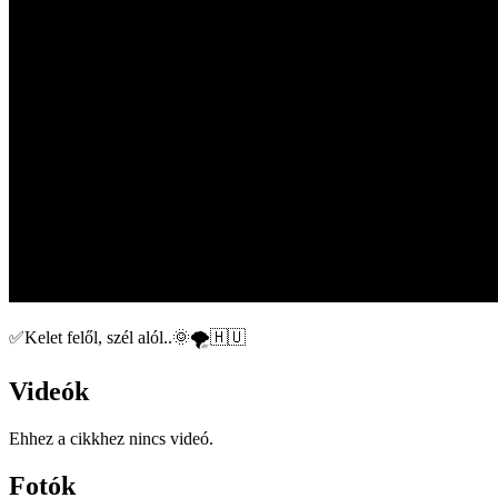
✅️Kelet felől, szél alól..️🌞🌪🇭🇺
Videók
Ehhez a cikkhez nincs videó.
Fotók